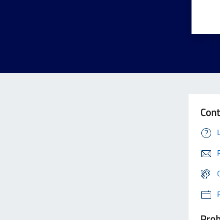
Cont
Prob