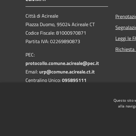
Città di Acireale
Prenotaz
Piazza Duomo, 95024 Acireale CT
Segnalazi
Codice Fiscale: 81000970871
Leggi le 
Partita IVA: 02269890873
Richiesta
PEC:
protocollo.comune.acireale@pec.it
Email:
urp@comune.acireale.ct.it
Centralino Unico:
095895111
Vigili Urbani:
095895545
-
3208394142
Questo sito 
DPO:
dpo@comune.acireale.ct.it
alla navig