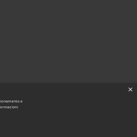
×
nzionamento e
nformazioni