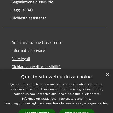
Segnalazione disservizio
Leggi le FAQ
Richiesta assistenza
Amministrazione trasparente
Informativa privacy
Note legali
Dichiarazione di accessibilità
×
Obiettivi di accessibilità
Questo sito web utilizza cookie
Questo sito web utilizza cookie tecnici e assimilati strettamente
necessari al corretto funzionamento e alla navigazione del sito,
nonché un cookie tecnico analitico al solo fine di elaborare
informazioni statistiche, aggregate e anonime.
RSS
Copyright © 2026 • Città di
Per maggiori dettagli, può consultare la cookie policy al seguente
link
Accessibilità
Acireale • Powered by
Privacy
Municipium
Accesso
•