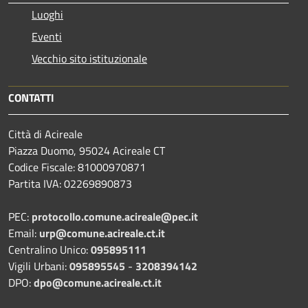
Luoghi
Eventi
Vecchio sito istituzionale
CONTATTI
Città di Acireale
Piazza Duomo, 95024 Acireale CT
Codice Fiscale: 81000970871
Partita IVA: 02269890873
PEC:
protocollo.comune.acireale@pec.it
Email:
urp@comune.acireale.ct.it
Centralino Unico:
095895111
Vigili Urbani:
095895545
-
3208394142
DPO:
dpo@comune.acireale.ct.it