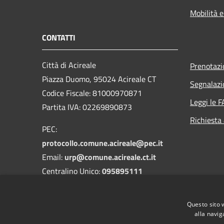
Mobilità e
CONTATTI
Città di Acireale
Prenotaz
Piazza Duomo, 95024 Acireale CT
Segnalazi
Codice Fiscale: 81000970871
Leggi le 
Partita IVA: 02269890873
Richiesta
PEC:
protocollo.comune.acireale@pec.it
Email:
urp@comune.acireale.ct.it
Centralino Unico:
095895111
Vigili Urbani:
095895545
-
3208394142
Questo sito 
DPO:
dpo@comune.acireale.ct.it
alla navig