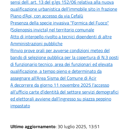
sensi dell. art. 13 del g.lgs 152/06 relativa alla nuova
qualificazione urbanistica dell’immobile sito in frazione
Piano d’Api, con accesso da via Cefalù
Presenza della specie invasiva "Formica del Fuoco"
(Solenopsis invicta) nel territorio comunale
Atto di interpello rivolto a tecnici dipendenti di altre
Amministrazioni pubbliche
Rinvio prove orali per avverse condizioni meteo del
bando di selezione pubblica per la copertura di N.3 posti
di funzionario tecnico, area dei funzionari ed elevata
qualificazione, a tempo pieno e determinato da
assegnare all'Area Sisma del Comune di Acir
A decorrere da giorno 11 novembre 2025 l’accesso
all’ufficio carte d’identità del settore servizi demografici
ed elettorali avviene dall’ingresso su piazza peppino
impastato
Ultimo aggiornamento
: 30 luglio 2025, 13:51