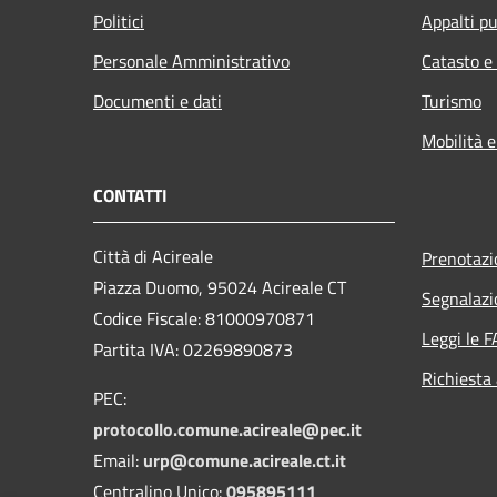
Politici
Appalti pu
Personale Amministrativo
Catasto e
Documenti e dati
Turismo
Mobilità e
CONTATTI
Città di Acireale
Prenotaz
Piazza Duomo, 95024 Acireale CT
Segnalazi
Codice Fiscale: 81000970871
Leggi le 
Partita IVA: 02269890873
Richiesta
PEC:
protocollo.comune.acireale@pec.it
Email:
urp@comune.acireale.ct.it
Centralino Unico:
095895111