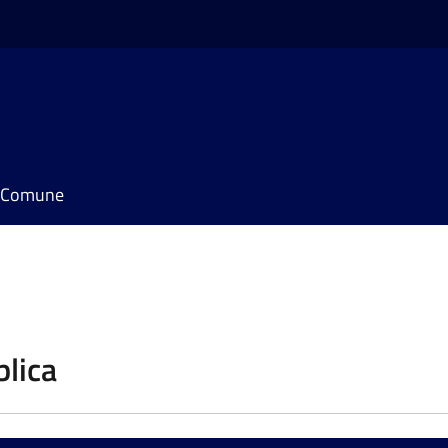
il Comune
blica