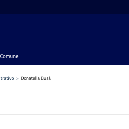
il Comune
trativo
>
Donatella Busà