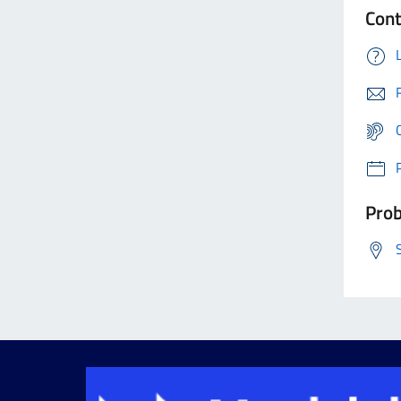
Cont
Prob