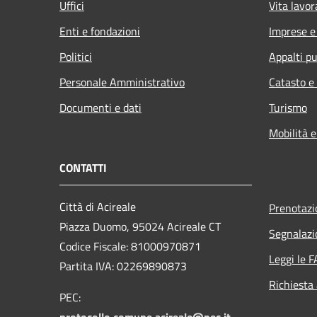
Uffici
Vita lavor
Enti e fondazioni
Imprese 
Politici
Appalti pu
Personale Amministrativo
Catasto e
Documenti e dati
Turismo
Mobilità e
CONTATTI
Città di Acireale
Prenotaz
Piazza Duomo, 95024 Acireale CT
Segnalazi
Codice Fiscale: 81000970871
Leggi le 
Partita IVA: 02269890873
Richiesta
PEC:
protocollo.comune.acireale@pec.it