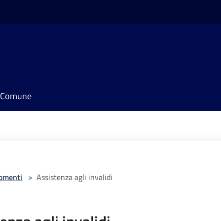
il Comune
omenti
>
Assistenza agli invalidi