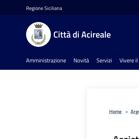
Salta al contenuto principale
Regione Siciliana
Città di Acireale
Amministrazione
Novità
Servizi
Vivere 
Home
>
Arg