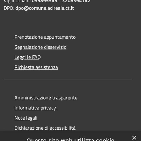
Vigili Urbani:
095895545
-
3208394142
DPO:
dpo@comune.acireale.ct.it
Prenotazione appuntamento
Segnalazione disservizio
Leggi le FAQ
Richiesta assistenza
Amministrazione trasparente
Informativa privacy
Note legali
Dichiarazione di accessibilità
×
Obiettivi di accessibilità
Questo sito web utilizza cookie