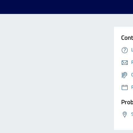
Cont
Prob