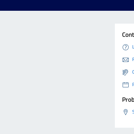
Cont
Prob