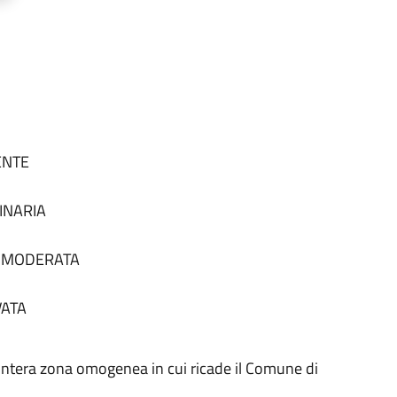
SENTE
DINARIA
tà MODERATA
VATA
 all'intera zona omogenea in cui ricade il Comune di