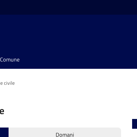
il Comune
e civile
le
Domani