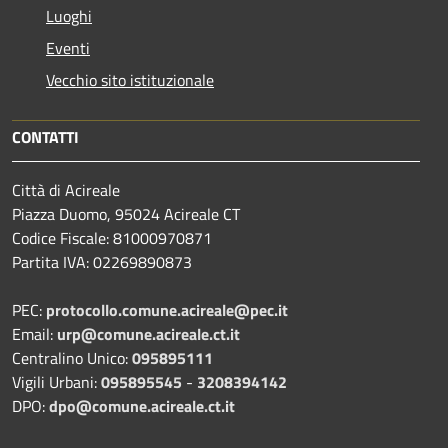
Luoghi
Eventi
Vecchio sito istituzionale
CONTATTI
Città di Acireale
Piazza Duomo, 95024 Acireale CT
Codice Fiscale: 81000970871
Partita IVA: 02269890873
PEC:
protocollo.comune.acireale@pec.it
Email:
urp@comune.acireale.ct.it
Centralino Unico:
095895111
Vigili Urbani:
095895545
-
3208394142
DPO:
dpo@comune.acireale.ct.it